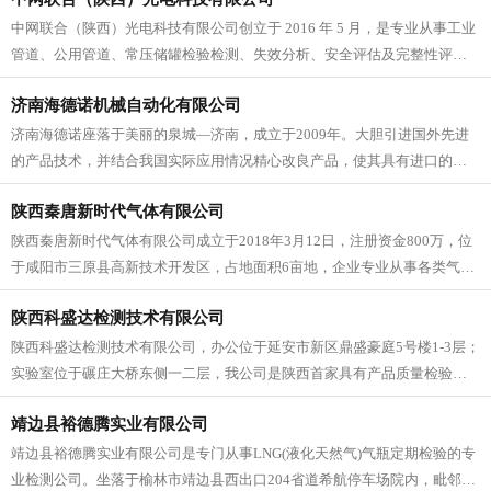
中网联合（陕西）光电科技有限公司创立于 2016 年 5 月，是专业从事工业
管道、公用管道、常压储罐检验检测、失效分析、安全评估及完整性评
价，水下/埋地钢制管道外防腐层检测、评价及修复，管道阴极保护系...
济南海德诺机械自动化有限公司
济南海德诺座落于美丽的泉城―济南，成立于2009年。大胆引进国外先进
的产品技术，并结合我国实际应用情况精心改良产品，使其具有进口的品
质和国产的价位，深受广大客户的肯定及好评。本公司是以专业研发流体
陕西秦唐新时代气体有限公司
压力...
陕西秦唐新时代气体有限公司成立于2018年3月12日，注册资金800万，位
于咸阳市三原县高新技术开发区，占地面积6亩地，企业专业从事各类气
体、液体的生产充装及销售。主要生产及销售工业气体：液氧、氧气、...
陕西科盛达检测技术有限公司
陕西科盛达检测技术有限公司，办公位于延安市新区鼎盛豪庭5号楼1-3层；
实验室位于碾庄大桥东侧一二层，我公司是陕西首家具有产品质量检验，
计量器具检定、校准、测试和特种设备检验检测为一体的综合检验检测机
靖边县裕德腾实业有限公司
构...
靖边县裕德腾实业有限公司是专门从事LNG(液化天然气)气瓶定期检验的专
业检测公司。坐落于榆林市靖边县西出口204省道希航停车场院内，毗邻靖