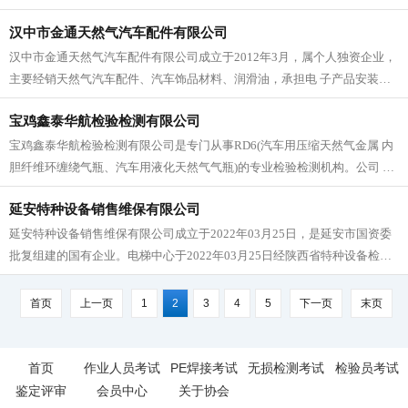
边县高速公路西出口，交通便利。公司成立于2020年07月。20...
汉中市金通天然气汽车配件有限公司
汉中市金通天然气汽车配件有限公司成立于2012年3月，属个人独资企业，
主要经销天然气汽车配件、汽车饰品材料、润滑油，承担电 子产品安装、
维修和车用气瓶安装、气瓶定期检验、安全阀校验。公司位于汉中市汉台...
宝鸡鑫泰华航检验检测有限公司
宝鸡鑫泰华航检验检测有限公司是专门从事RD6(汽车用压缩天然气金属 内
胆纤维环缠绕气瓶、汽车用液化天然气气瓶)的专业检验检测机构。公司 坐
落于宝鸡市岐山县凤鸣镇刘家河村7组(中石油加油站向西80米)。...
延安特种设备销售维保有限公司
延安特种设备销售维保有限公司成立于2022年03月25日，是延安市国资委
批复组建的国有企业。电梯中心于2022年03月25日经陕西省特种设备检验
检测研究院现场评审，延安市市场监督管理局批准，随即开展相...
首页
上一页
1
2
3
4
5
下一页
末页
首页
作业人员考试
PE焊接考试
无损检测考试
检验员考试
鉴定评审
会员中心
关于协会