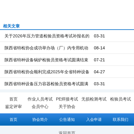
相关文章
关于2026年压力管道检验员资格考试补报名的
03-31
通知
陕西省特检协会成功举办场（厂）内专用机动
08-14
车辆检验员资格考试
陕西省特种设备锅炉检验员资格考试圆满结束
07-21
百余名考生奔赴安全监管一线
陕西省特检协会顺利完成2025年全省特种设备
04-27
压力管道检验员资格考试工作
陕西省特种设备压力容器检验员资格考试圆满
03-31
举行 ——以考促学强本领 严把安全技术关
首页
作业人员考试
PE焊接考试
无损检测考试
检验员考试
鉴定评审
会员中心
关于协会
首页
协会简介
公告通知
入会申请
联系我们
返回首页