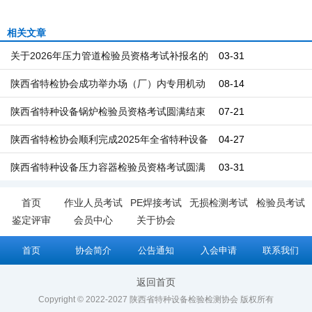
相关文章
关于2026年压力管道检验员资格考试补报名的
03-31
通知
陕西省特检协会成功举办场（厂）内专用机动
08-14
车辆检验员资格考试
陕西省特种设备锅炉检验员资格考试圆满结束
07-21
百余名考生奔赴安全监管一线
陕西省特检协会顺利完成2025年全省特种设备
04-27
压力管道检验员资格考试工作
陕西省特种设备压力容器检验员资格考试圆满
03-31
举行 ——以考促学强本领 严把安全技术关
首页
作业人员考试
PE焊接考试
无损检测考试
检验员考试
鉴定评审
会员中心
关于协会
首页
协会简介
公告通知
入会申请
联系我们
返回首页
Copyright © 2022-2027 陕西省特种设备检验检测协会 版权所有